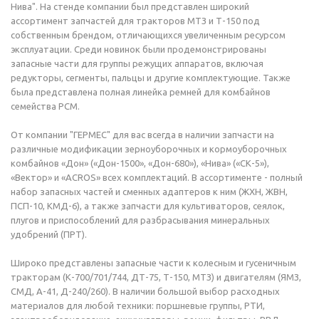
Нива". На стенде компании был представлен широкий
ассортимент запчастей для тракторов МТЗ и Т-150 под
собственным брендом, отличающихся увеличенным ресурсом
эксплуатации. Среди новинок были продемонстрированы
запасные части для группы режущих аппаратов, включая
редукторы, сегменты, пальцы и другие комплектующие. Также
была представлена полная линейка ремней для комбайнов
семейства РСМ.
От компании "ГЕРМЕС" для вас всегда в наличии запчасти на
различные модификации зерноуборочных и кормоуборочных
комбайнов «Дон» («Дон-1500», «Дон-680»), «Нива» («СК-5»),
«Вектор» и «ACROS» всех комплектаций. В ассортименте - полный
набор запасных частей и сменных адаптеров к ним (ЖХН, ЖВН,
ПСП-10, КМД-6), а также запчасти для культиваторов, сеялок,
плугов и приспособлений для разбрасывания минеральных
удобрений (ПРТ).
Широко представлены запасные части к колесным и гусеничным
тракторам (К-700/701/744, ДТ-75, Т-150, МТЗ) и двигателям (ЯМЗ,
СМД, А-41, Д-240/260). В наличии большой выбор расходных
материалов для любой техники: поршневые группы, РТИ,