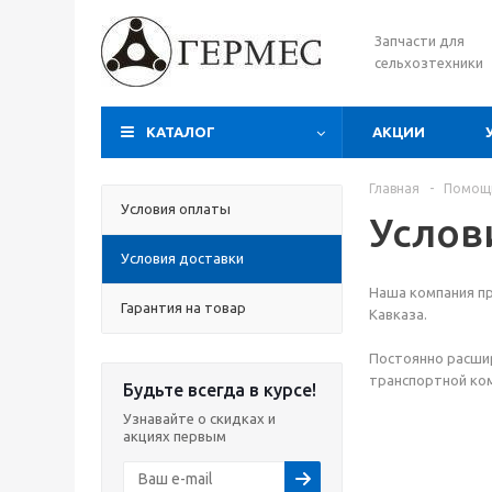
Запчасти для
сельхозтехники
КАТАЛОГ
АКЦИИ
Главная
-
Помощ
Условия оплаты
Услов
Условия доставки
Наша компания п
Гарантия на товар
Кавказа.
Постоянно расшир
транспортной ком
Будьте всегда в курсе!
Узнавайте о скидках и
акциях первым