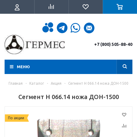
+7 (800) 505-88-40
МЕНЮ
Главная
-
Каталог
-
Акция
-
Сегмент Н 066.14 ножа ДОН-1500
Сегмент Н 066.14 ножа ДОН-1500
По акции