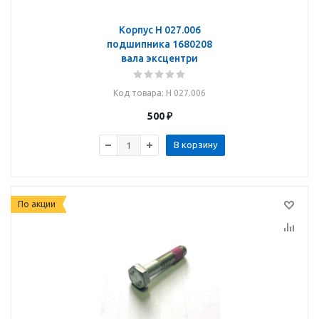
Корпус Н 027.006
подшипника 1680208
вала эксцентри
Код товара
: Н 027.006
500
₽
В корзину
По акции