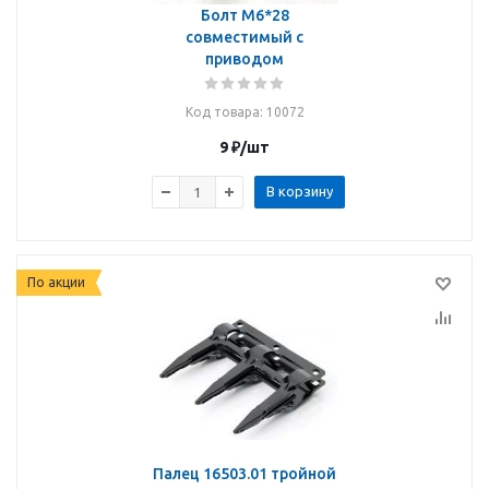
Болт М6*28
совместимый с
приводом
Код товара
: 10072
9
₽
/шт
В корзину
По акции
Палец 16503.01 тройной