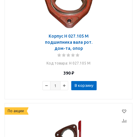
Корпус Н 027.105 М
подшипника вала рот.
дом-та, опор
Код товара
: Н 027.105 М
390
₽
В корзину
По акции