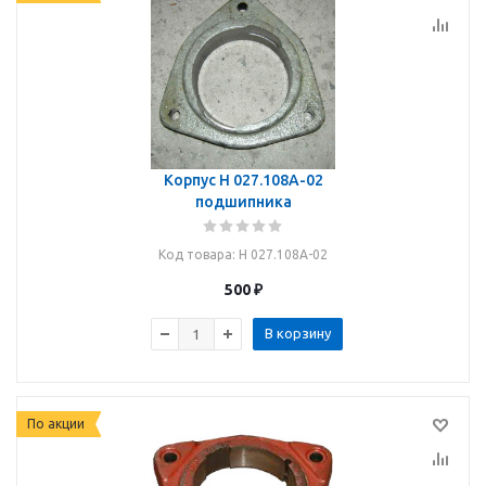
Корпус Н 027.108А-02
подшипника
Код товара
: Н 027.108А-02
500
₽
В корзину
По акции