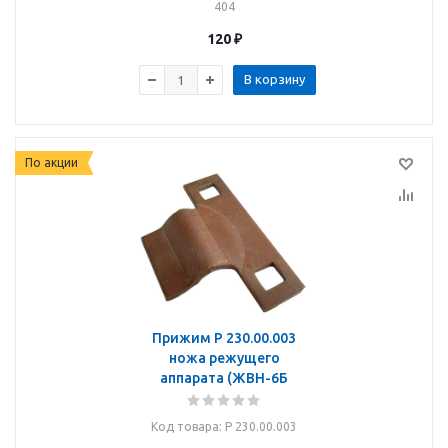
404
120
₽
В корзину
По акции
Прижим Р 230.00.003
ножа режущего
аппарата (ЖВН-6Б
Код товара
: Р 230.00.003