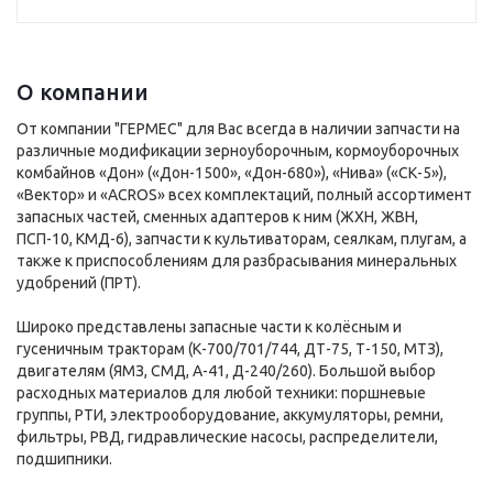
О компании
От компании "ГЕРМЕС" для Вас всегда в наличии запчасти на
различные модификации зерноуборочным, кормоуборочных
комбайнов «Дон» («Дон-1500», «Дон-680»), «Нива» («СК-5»),
«Вектор» и «ACROS» всех комплектаций, полный ассортимент
запасных частей, сменных адаптеров к ним (ЖХН, ЖВН,
ПСП-10, КМД-6), запчасти к культиваторам, сеялкам, плугам, а
также к приспособлениям для разбрасывания минеральных
удобрений (ПРТ).
Широко представлены запасные части к колёсным и
гусеничным тракторам (К-700/701/744, ДТ-75, Т-150, МТЗ),
двигателям (ЯМЗ, СМД, А-41, Д-240/260). Большой выбор
расходных материалов для любой техники: поршневые
группы, РТИ, электрооборудование, аккумуляторы, ремни,
фильтры, РВД, гидравлические насосы, распределители,
подшипники.