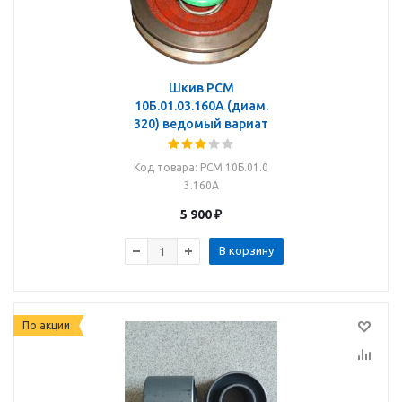
Шкив РСМ
10Б.01.03.160А (диам.
320) ведомый вариат
Код товара
: РСМ 10Б.01.0
3.160А
5 900
₽
В корзину
По акции