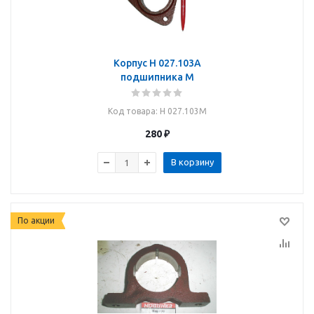
Корпус Н 027.103А
подшипника М
Код товара
: Н 027.103М
280
₽
В корзину
По акции