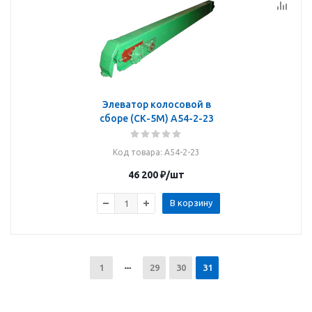
Элеватор колосовой в
сборе (СК-5М) А54-2-23
Код товара
: А54-2-23
46 200
₽
/шт
В корзину
1
29
30
31