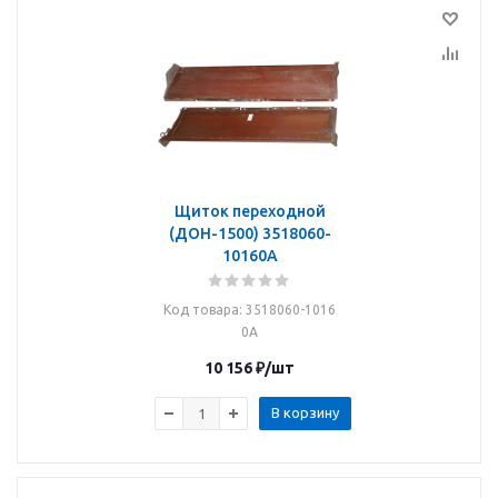
Щиток переходной
(ДОН-1500) 3518060-
10160А
Код товара
: 3518060-1016
0А
10 156
₽
/шт
В корзину