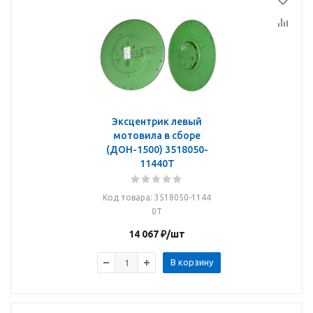
Эксцентрик левый
мотовила в сборе
(ДОН-1500) 3518050-
11440Т
Код товара
: 3518050-1144
0Т
14 067
₽
/шт
В корзину