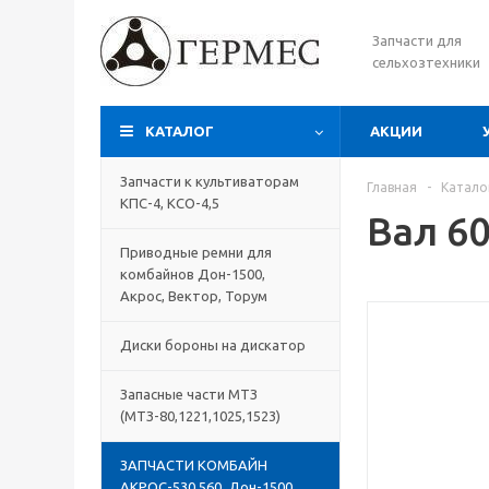
Запчасти для
сельхозтехники
КАТАЛОГ
АКЦИИ
Запчасти к культиваторам
Главная
-
Катало
КПС-4, КСО-4,5
Вал 6
Приводные ремни для
комбайнов Дон-1500,
Акрос, Вектор, Торум
Диски бороны на дискатор
Запасные части МТЗ
(МТЗ-80,1221,1025,1523)
ЗАПЧАСТИ КОМБАЙН
АКРОС-530,560, Дон-1500,