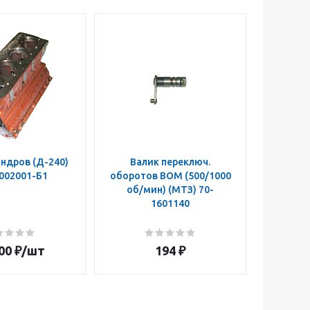
ндров (Д-240)
Валик переключ.
Муфта п
002001-Б1
оборотов ВОМ (500/1000
ВОМ 50
об/мин) (МТЗ) 70-
z=14 
1601140
160108
00
₽
/шт
194
₽