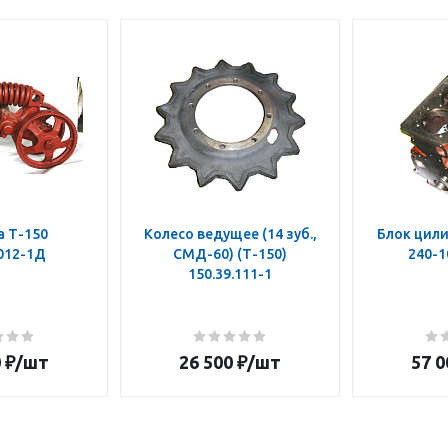
а Т-150
Колесо ведущее (14 зуб.,
Блок цили
.012-1Д
СМД-60) (Т-150)
240-1
150.39.111-1
0
₽
/шт
26 500
₽
/шт
57 0