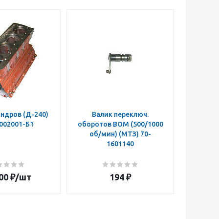
ндров (Д-240)
Валик переключ.
Муфта п
002001-Б1
оборотов ВОМ (500/1000
ВОМ 50
об/мин) (МТЗ) 70-
z=14 
1601140
160108
00
₽
/шт
194
₽