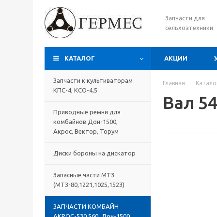
Запчасти для
сельхозтехники
КАТАЛОГ
АКЦИИ
Запчасти к культиваторам
Главная
-
Катало
КПС-4, КСО-4,5
Вал 54
Приводные ремни для
комбайнов Дон-1500,
Акрос, Вектор, Торум
Диски бороны на дискатор
Запасные части МТЗ
(МТЗ-80,1221,1025,1523)
ЗАПЧАСТИ КОМБАЙН
АКРОС-530,560, Дон-1500,