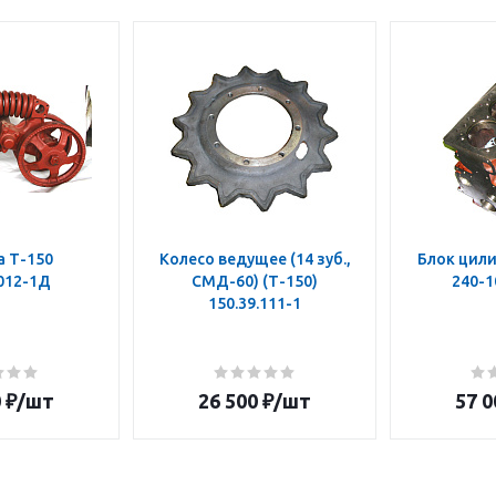
а Т-150
Колесо ведущее (14 зуб.,
Блок цили
.012-1Д
СМД-60) (Т-150)
240-1
150.39.111-1
0
₽
/шт
26 500
₽
/шт
57 0