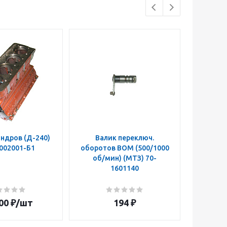
ндров (Д-240)
Валик переключ.
Муфта п
002001-Б1
оборотов ВОМ (500/1000
ВОМ 50
об/мин) (МТЗ) 70-
z=14 
1601140
160108
00
₽
/шт
194
₽