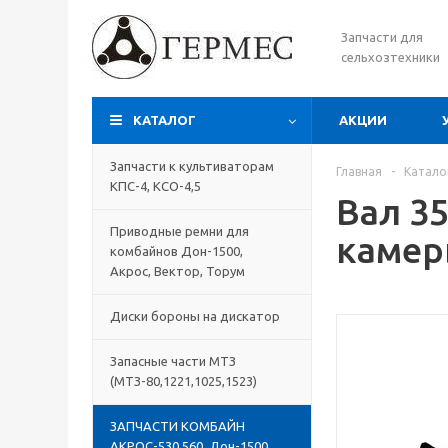
Запчасти для
сельхозтехники
КАТАЛОГ
АКЦИИ
Запчасти к культиваторам
Главная
-
Катало
КПС-4, КСО-4,5
Вал 3
Приводные ремни для
камер
комбайнов Дон-1500,
Акрос, Вектор, Торум
Диски бороны на дискатор
Запасные части МТЗ
(МТЗ-80,1221,1025,1523)
ЗАПЧАСТИ КОМБАЙН
АКРОС-530,560, Дон-1500,