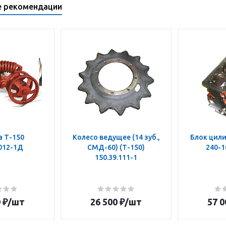
е рекомендации
а Т-150
Колесо ведущее (14 зуб.,
Блок цили
.012-1Д
СМД-60) (Т-150)
240-1
150.39.111-1
0
₽
/шт
26 500
₽
/шт
57 0