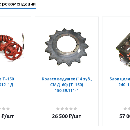
е рекомендации
а Т-150
Колесо ведущее (14 зуб.,
Блок цили
.012-1Д
СМД-60) (Т-150)
240-1
150.39.111-1
0
₽
/шт
26 500
₽
/шт
57 0