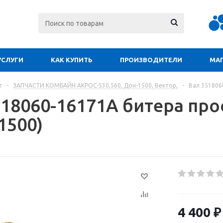
УСЛУГИ
КАК КУПИТЬ
ПРОИЗВОДИТЕЛИ
МА
г
-
ЗАПЧАСТИ КОМБАЙН АКРОС-530,560, Дон-1500, Вектор,
-
Вал 351806
518060-16171А битера пр
1500)
4 400
₽