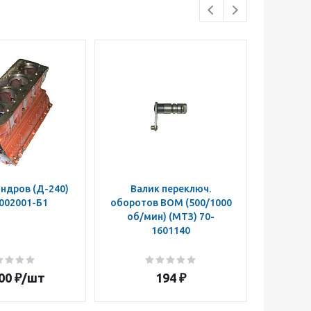
ндров (Д-240)
Валик переключ.
Муфта п
002001-Б1
оборотов ВОМ (500/1000
ВОМ 50
об/мин) (МТЗ) 70-
z=14 
1601140
160108
00
₽
/шт
194
₽