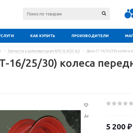
УСЛУГИ
КАК КУПИТЬ
ПРОИЗВОДИТЕЛИ
МА
г
-
Запчасти к культиваторам КПС-4, КСО-4,5
-
Диск (Т-16/25/30) колеса
Т-16/25/30) колеса перед
5 200
₽