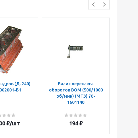
ндров (Д-240)
Валик переключ.
Муфта п
002001-Б1
оборотов ВОМ (500/1000
ВОМ 50
об/мин) (МТЗ) 70-
z=14 
1601140
160108
00
₽
/шт
194
₽