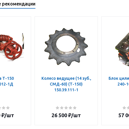
е рекомендации
а Т-150
Колесо ведущее (14 зуб.,
Блок цили
.012-1Д
СМД-60) (Т-150)
240-1
150.39.111-1
0
₽
/шт
26 500
₽
/шт
57 0