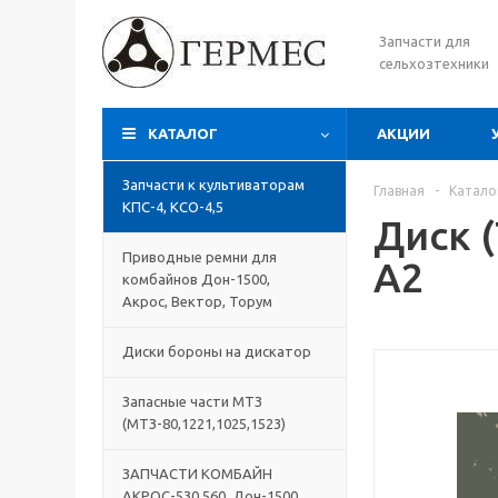
Запчасти для
сельхозтехники
КАТАЛОГ
АКЦИИ
Запчасти к культиваторам
Главная
-
Катало
КПС-4, КСО-4,5
Диск (
Приводные ремни для
А2
комбайнов Дон-1500,
Акрос, Вектор, Торум
Диски бороны на дискатор
Запасные части МТЗ
(МТЗ-80,1221,1025,1523)
ЗАПЧАСТИ КОМБАЙН
АКРОС-530,560, Дон-1500,