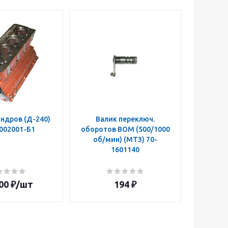
ндров (Д-240)
Валик переключ.
Муфта п
002001-Б1
оборотов ВОМ (500/1000
ВОМ 50
об/мин) (МТЗ) 70-
z=14 
1601140
160108
00
₽
/шт
194
₽