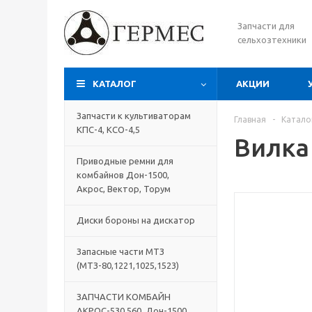
Запчасти для
сельхозтехники
КАТАЛОГ
АКЦИИ
Запчасти к культиваторам
Главная
-
Катало
КПС-4, КСО-4,5
Вилка
Приводные ремни для
комбайнов Дон-1500,
Акрос, Вектор, Торум
Диски бороны на дискатор
Запасные части МТЗ
(МТЗ-80,1221,1025,1523)
ЗАПЧАСТИ КОМБАЙН
АКРОС-530,560, Дон-1500,