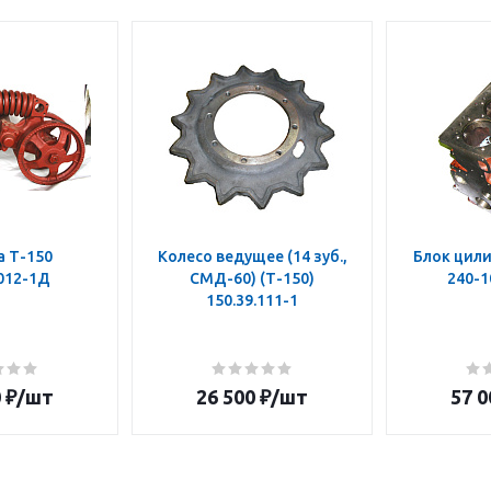
а Т-150
Колесо ведущее (14 зуб.,
Блок цили
.012-1Д
СМД-60) (Т-150)
240-1
150.39.111-1
0
₽
/шт
26 500
₽
/шт
57 0