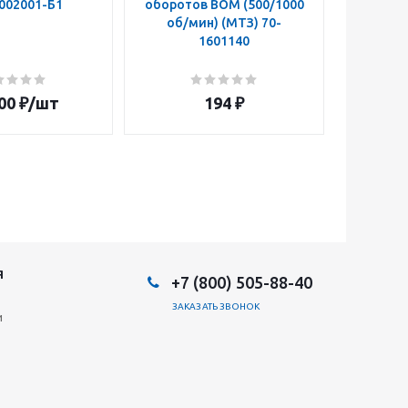
002001-Б1
оборотов ВОМ (500/1000
ВОМ 50
об/мин) (МТЗ) 70-
z=14 
1601140
160108
00
₽
/шт
194
₽
Я
+7 (800) 505-88-40
ЗАКАЗАТЬ ЗВОНОК
и