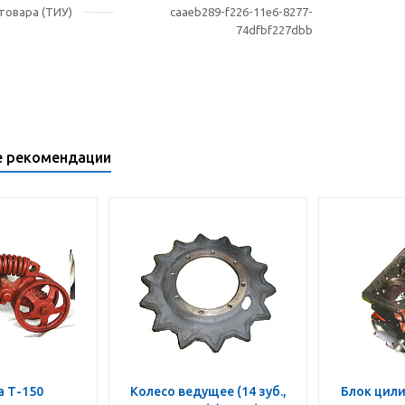
овара (ТИУ)
caaeb289-f226-11e6-8277-
74dfbf227dbb
е рекомендации
а Т-150
Колесо ведущее (14 зуб.,
Блок цили