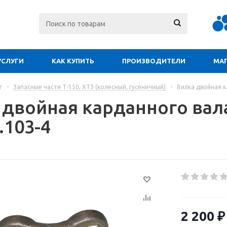
УСЛУГИ
КАК КУПИТЬ
ПРОИЗВОДИТЕЛИ
МА
г
-
Запасные части Т-150, ХТЗ (колесный, гусеничный)
-
Вилка двойная к
 двойная карданного вала
.103-4
2 200
₽