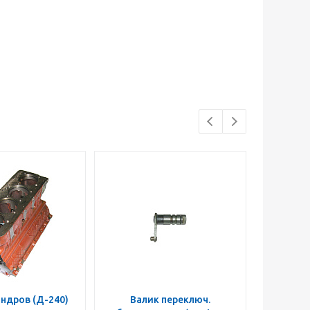
ндров (Д-240)
Валик переключ.
Муфта п