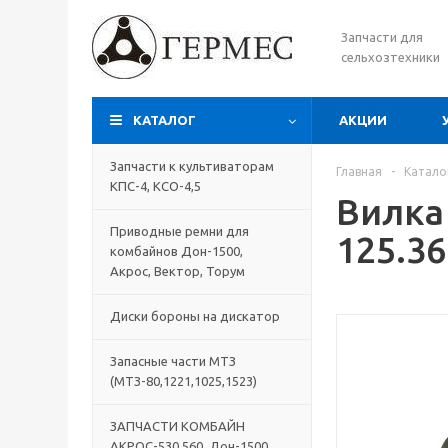
Запчасти для
сельхозтехники
КАТАЛОГ
АКЦИИ
Запчасти к культиваторам
Главная
-
Катало
КПС-4, КСО-4,5
Вилка
Приводные ремни для
125.36
комбайнов Дон-1500,
Акрос, Вектор, Торум
Диски бороны на дискатор
Запасные части МТЗ
(МТЗ-80,1221,1025,1523)
ЗАПЧАСТИ КОМБАЙН
АКРОС-530,560, Дон-1500,