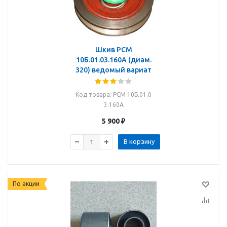
Шкив РСМ
10Б.01.03.160А (диам.
320) ведомый вариат
Код товара
: РСМ 10Б.01.0
3.160А
5 900
₽
В корзину
По акции