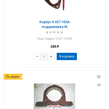
Корпус Н 027.103А
подшипника М
Код товара
: Н 027.103М
280
₽
В корзину
По акции