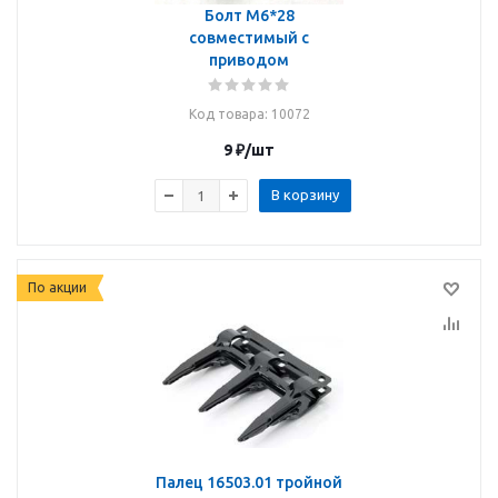
Болт М6*28
совместимый с
приводом
Код товара
: 10072
9
₽
/шт
В корзину
По акции
Палец 16503.01 тройной