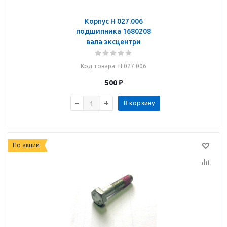
Корпус Н 027.006
подшипника 1680208
вала эксцентри
Код товара
: Н 027.006
500
₽
В корзину
По акции