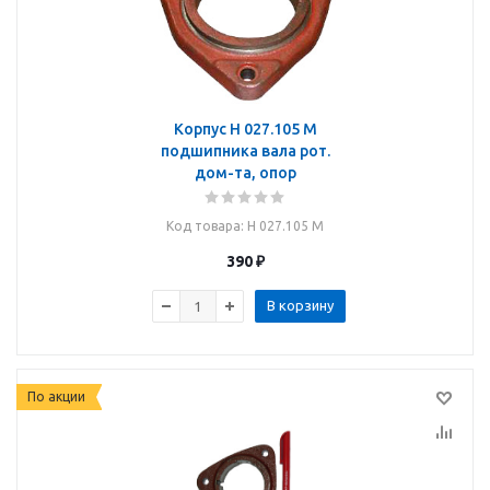
Корпус Н 027.105 М
подшипника вала рот.
дом-та, опор
Код товара
: Н 027.105 М
390
₽
В корзину
По акции