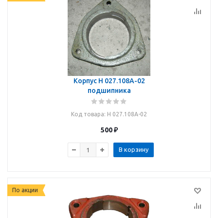
Корпус Н 027.108А-02
подшипника
Код товара
: Н 027.108А-02
500
₽
В корзину
По акции