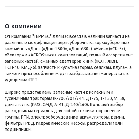
О компании
От компании "ГЕРМЕС" для Вас всегда в наличии запчасти на
различные модификации зерноуборочным, кормоуборочных
комбайнов «Дон» («Дон-1500», «Дон-680»), «Нива» («СК-5»),
«Вектор» и «ACROS» всех комплектаций, полный ассортимент
запасных частей, сменных адаптеров к ним (ЖХН, ЖВН,
ПСП-10, КМД-6), запчасти к культиваторам, сеялкам, плугам, а
также к приспособлениям для разбрасывания минеральных
удобрений (ПРТ).
Широко представлены запасные части к колёсным и
гусеничным тракторам (К-700/701/744, ДТ-75, Т-150, МТЗ),
двигателям (ЯМЗ, СМД, А-41, Д-240/260). Большой выбор
расходных материалов для любой техники: поршневые
группы, РТИ, электрооборудование, аккумуляторы, ремни,
фильтры, РВД, гидравлические насосы, распределители,
подшипники.