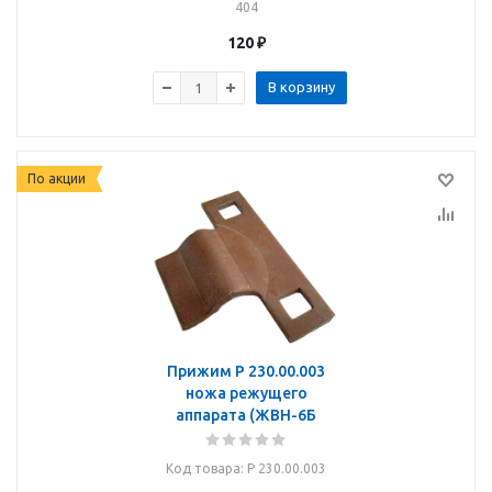
404
120
₽
В корзину
По акции
Прижим Р 230.00.003
ножа режущего
аппарата (ЖВН-6Б
Код товара
: Р 230.00.003