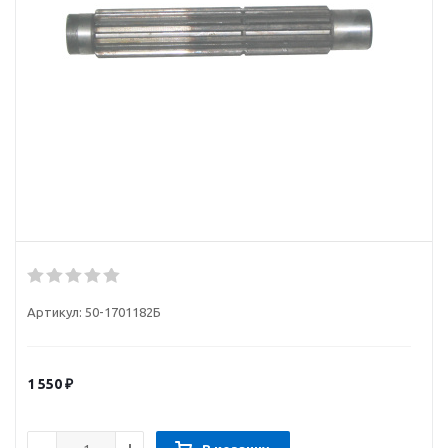
Артикул:
50-1701182Б
1 550
₽