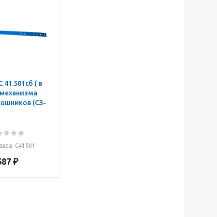
 41.501сб ( в
)механизма
сошников (СЗ-
вара
: С41501
687
₽