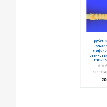
Трубка 3
семяп
(гофрир
резиновая)
Код това
20