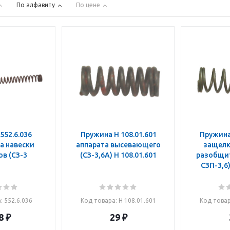
По алфавиту
По цене
552.6.036
Пружина Н 108.01.601
Пружина 
а навески
аппарата высевающего
защелк
в (СЗ-3
(СЗ-3,6А) Н 108.01.601
разобщит
а
: 552.6.036
Код товара
: Н 108.01.601
Код това
8
₽
29
₽