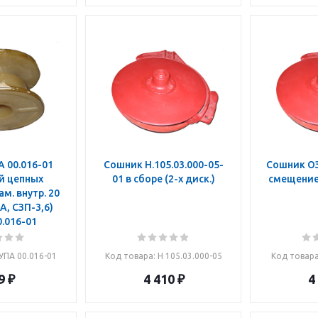
 00.016-01
Сошник Н.105.03.000-05-
Сошник ОЗ
й цепных
01 в сборе (2-х диск.)
смещением
м. внутр. 20
А, СЗП-3,6)
.016-01
СУПА 00.016-01
Код товара
: Н 105.03.000-05
Код товар
9
₽
4 410
₽
4