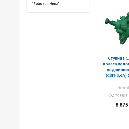
"Золотая Нива"
Ступица С
колеса ведом
подшипник
(
Код товара
:
8 875