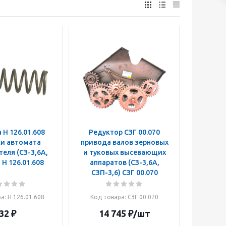
Н 126.01.608
Редуктор СЗГ 00.070
и автомата
привода валов зерновых
еля (СЗ-3,6А,
и туковых высевающих
СЗП-3,6) Н 126.01.608
аппаратов (СЗ-3,6А,
СЗП-3,6) СЗГ 00.070
ра
: Н 126.01.608
Код товара
: СЗГ 00.070
32
₽
14 745
₽
/шт