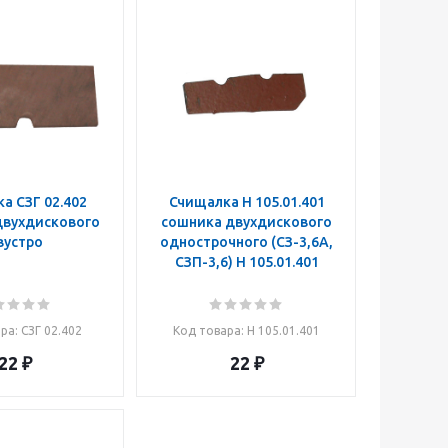
2.402
Счищалка Н 105.01.401
двухдискового
сошника двухдискового
вустро
однострочного (СЗ-3,6А,
СЗП-3,6) Н 105.01.401
ара
: СЗГ 02.402
Код товара
: Н 105.01.401
22
₽
22
₽