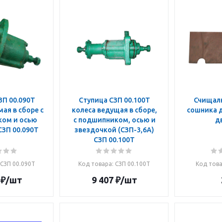
ЗП 00.090Т
Ступица СЗП 00.100Т
Счищалка СЗГ 0
ая в сборе с
колеса ведущая в сборе,
сошника 
ом и осью
с подшипником, осью и
д
СЗП-3,6А) СЗП 00.090Т
звездочкой (СЗП-3,6А)
СЗП 00.100Т
 СЗП 00.090Т
Код товара
: СЗП 00.100Т
Код тов
₽
/шт
9 407
₽
/шт