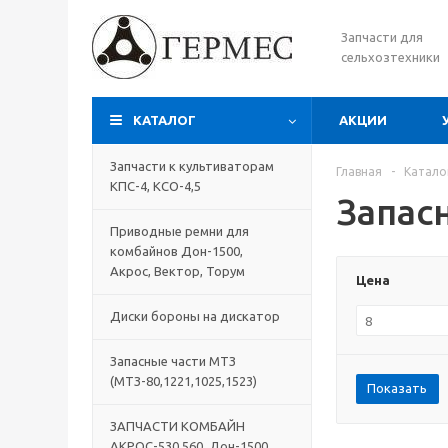
Запчасти для
сельхозтехники
КАТАЛОГ
АКЦИИ
Запчасти к культиваторам
Главная
-
Катало
КПС-4, КСО-4,5
Запасн
Приводные ремни для
комбайнов Дон-1500,
Акрос, Вектор, Торум
Цена
Диски бороны на дискатор
Запасные части МТЗ
(МТЗ-80,1221,1025,1523)
Показать
ЗАПЧАСТИ КОМБАЙН
АКРОС-530,560, Дон-1500,