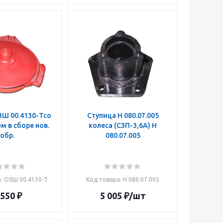
Ш 00.4130-Тсо
Ступица Н 080.07.005
 в сборе нов.
колеса (СЗП-3,6А) Н
обр.
080.07.005
а
: ОЗШ 00.4130-Т
Код товара
: Н 080.07.005
 550
₽
5 005
₽
/шт