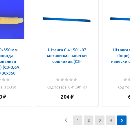
0х350 мм
Штанга С 41.501-07
Штанга С
ровода
механизма навески
сборе
ованная
сошников (СЗ-
навески 
 (СЗ-3,6А,
СЗП-3,6) 30х350
ра
: 30х350
Код товара
: С 41.501-07
Код то
0
₽
204
₽
1
2
3
4
5