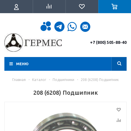
+7 (800) 505-88-40
МЕНЮ
Главная
-
Каталог
-
Подшипники
-
208 (6208) Подшипник
208 (6208) Подшипник