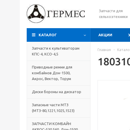
Запчасти для
сельхозтехники
КАТАЛОГ
АКЦИИ
Запчасти к культиваторам
Главная
-
Катало
КПС-4, КСО-4,5
18031
Приводные ремни для
комбайнов Дон-1500,
Акрос, Вектор, Торум
Диски бороны на дискатор
Запасные части МТЗ
(МТЗ-80,1221,1025,1523)
ЗАПЧАСТИ КОМБАЙН
АКРОС-530,560, Дон-1500,