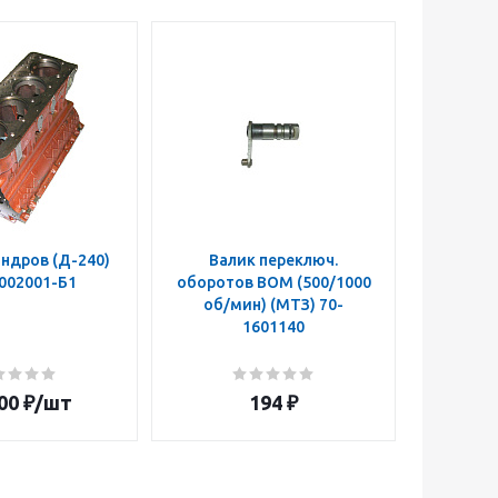
ндров (Д-240)
Валик переключ.
Муфта п
002001-Б1
оборотов ВОМ (500/1000
ВОМ 50
об/мин) (МТЗ) 70-
z=14 
1601140
160108
00
₽
/шт
194
₽