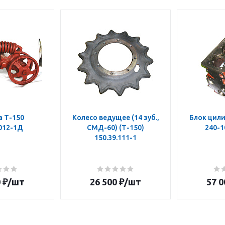
а Т-150
Колесо ведущее (14 зуб.,
Блок цили
.012-1Д
СМД-60) (Т-150)
240-1
150.39.111-1
0
₽
/шт
26 500
₽
/шт
57 0