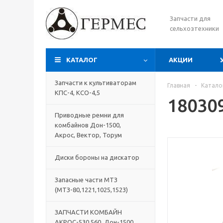
Запчасти для
сельхозтехники
КАТАЛОГ
АКЦИИ
Запчасти к культиваторам
Главная
-
Катало
КПС-4, КСО-4,5
18030
Приводные ремни для
комбайнов Дон-1500,
Акрос, Вектор, Торум
Диски бороны на дискатор
Запасные части МТЗ
(МТЗ-80,1221,1025,1523)
ЗАПЧАСТИ КОМБАЙН
АКРОС-530,560, Дон-1500,