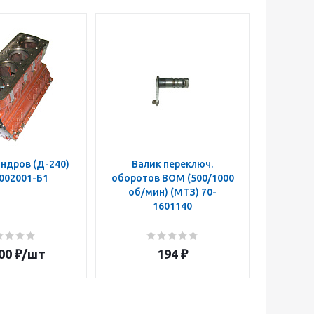
ндров (Д-240)
Валик переключ.
Муфта п
002001-Б1
оборотов ВОМ (500/1000
ВОМ 50
об/мин) (МТЗ) 70-
z=14 
1601140
160108
00
₽
/шт
194
₽