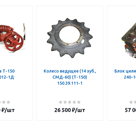
а Т-150
Колесо ведущее (14 зуб.,
Блок цили
.012-1Д
СМД-60) (Т-150)
240-1
150.39.111-1
0
₽
/шт
26 500
₽
/шт
57 0