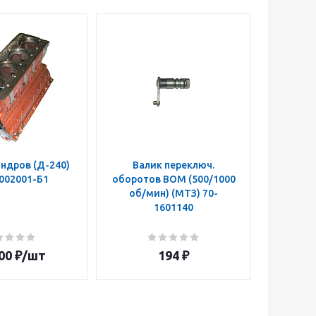
ндров (Д-240)
Валик переключ.
Муфта п
002001-Б1
оборотов ВОМ (500/1000
ВОМ 50
об/мин) (МТЗ) 70-
z=14 
1601140
160108
00
₽
/шт
194
₽