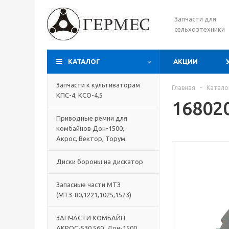
Запчасти для
сельхозтехники
КАТАЛОГ
АКЦИИ
Запчасти к культиваторам
Главная
-
Катало
КПС-4, КСО-4,5
16802
Приводные ремни для
комбайнов Дон-1500,
Акрос, Вектор, Торум
Диски бороны на дискатор
Запасные части МТЗ
(МТЗ-80,1221,1025,1523)
ЗАПЧАСТИ КОМБАЙН
АКРОС-530,560, Дон-1500,