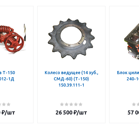
а Т-150
Колесо ведущее (14 зуб.,
Блок цили
.012-1Д
СМД-60) (Т-150)
240-1
150.39.111-1
0
₽
/шт
26 500
₽
/шт
57 0