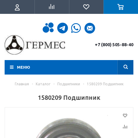
+7 (800) 505-88-40
МЕНЮ
Главная
-
Каталог
-
Подшипники
-
1580209 Подшипник
1580209 Подшипник