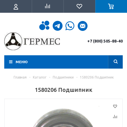
+7 (800) 505-88-40
МЕНЮ
Главная
-
Каталог
-
Подшипники
-
1580206 Подшипник
1580206 Подшипник