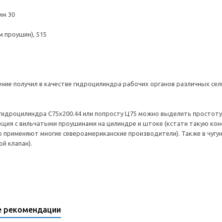
мм 30
м проушин), 515
ние получил в качестве гидроцилиндра рабочих органов различных сел
гидроцилиндра С75х200.44 или попросту Ц75 можно выделить простоту
кция с вильчатыми проушинами на цилиндре и штоке (кстати такую ко
о применяют многие североамериканские производители). Также в чуг
й клапан).
е рекомендации