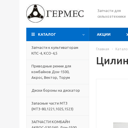
Запчасти для
сельхозтехники
КАТАЛОГ
АКЦИИ
Запчасти к культиваторам
Главная
-
Катало
КПС-4, КСО-4,5
Цилин
Приводные ремни для
комбайнов Дон-1500,
Акрос, Вектор, Торум
Диски бороны на дискатор
Запасные части МТЗ
(МТЗ-80,1221,1025,1523)
ЗАПЧАСТИ КОМБАЙН
АКРОС-530,560, Дон-1500,