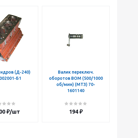
ндров (Д-240)
Валик переключ.
Муфта п
002001-Б1
оборотов ВОМ (500/1000
ВОМ 50
об/мин) (МТЗ) 70-
z=14 
1601140
160108
00
₽
/шт
194
₽