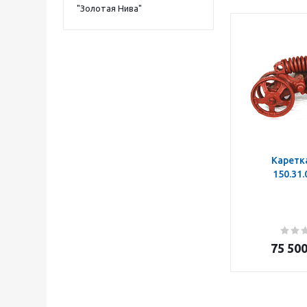
"Золотая Нива"
Каретк
150.31
75 50