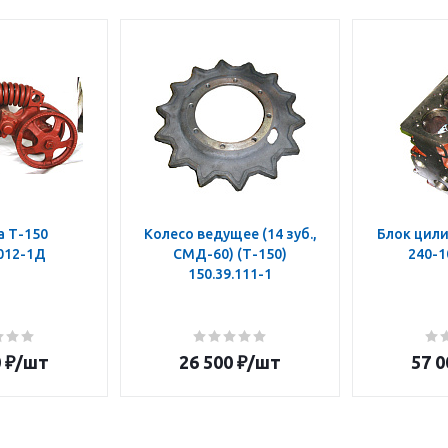
а Т-150
Колесо ведущее (14 зуб.,
Блок цили
.012-1Д
СМД-60) (Т-150)
240-1
150.39.111-1
0
₽
/шт
26 500
₽
/шт
57 0